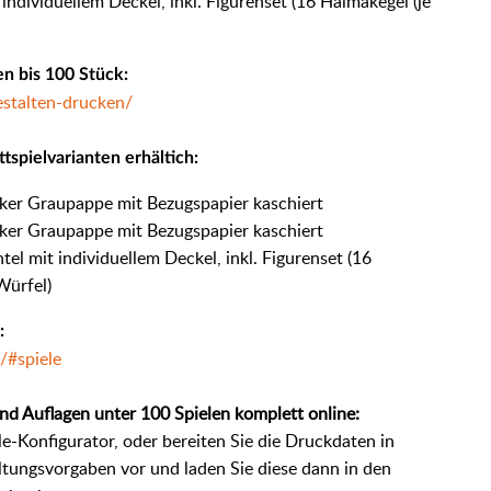
individuellem Deckel, inkl. Figurenset (16 Halmakegel (je
en bis 100 Stück
:
estalten-drucken/
tspielvarianten erhältich:
cker Graupappe mit Bezugspapier kaschiert
cker Graupappe mit Bezugspapier kaschiert
el mit individuellem Deckel, inkl. Figurenset (16
 Würfel)
:
/#spiele
nd Auflagen unter 100 Spielen komplett online:
ele-Konfigurator, oder bereiten Sie die Druckdaten in
ungsvorgaben vor und laden Sie diese dann in den