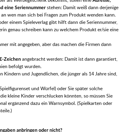
der als Werbegeschenk bekommt, sollen eine
Adresse,
stehen:
Damit weiß dann derjenige
nd eine Seriennummer
t, an wen man sich bei Fragen zum Produkt wenden kann.
 oder einem Spieleverlag gibt hilft dann die Seriennummer,
rin genau schreiben kann zu welchem Produkt er/sie eine
mmer mit angegeben, aber das machen die Firmen dann
angebracht werden: Damit ist dann garantiert,
E-Zeichen
inien befolgt wurden.
on Kindern und Jugendlichen, die jünger als 14 Jahre sind,
 Spielfigurenset und Würfel) oder Sie später solche
 die kleine Kinder verschlucken könnten, so müssen Sie
onal ergänzend dazu ein Warnsymbol. (Spielkarten oder
teile.)
angaben anbringen oder nicht?