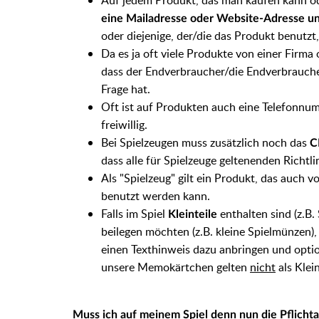
Auf jedem Produkt, das man kaufen kann o
eine Mailadresse oder Website-Adresse u
oder diejenige, der/die das Produkt benutz
Da es ja oft viele Produkte von einer Firma
dass der Endverbraucher/die Endverbrauche
Frage hat.
Oft ist auf Produkten auch eine Telefonnu
freiwillig.
Bei Spielzeugen muss zusätzlich noch das
C
dass alle für Spielzeuge geltenenden Richtl
Als "Spielzeug" gilt ein Produkt, das auch v
benutzt werden kann.
Falls im Spiel
enthalten sind (z.B.
Kleinteile
beilegen möchten (z.B. kleine Spielmünzen),
einen Texthinweis dazu anbringen und opti
unsere Memokärtchen gelten
nicht
als Klein
Muss ich auf meinem Spiel denn nun die Pflicht